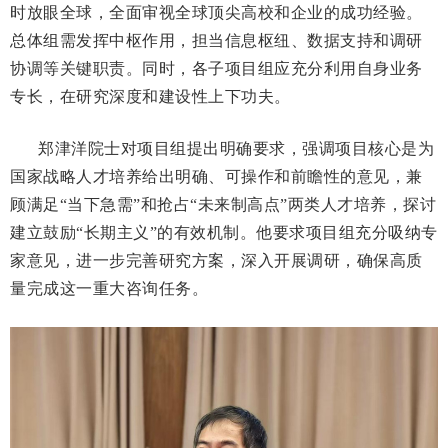
时放眼全球，全面审视全球顶尖高校和企业的成功经验。
总体组需发挥
中枢
作用，担当信息枢纽、数据支持和调研
协调等关键职责。同时，各子项目组应充分利用自身业务
专长，
在研究深度和建设性上下功夫。
郑津洋
院士
对项目组提出明确要求
，
强调项目核心是为
国家战略人才培养给出明确、可操作和前瞻性的意见
，兼
顾
满足
“
当下急需
”
和抢占
“
未来制高点
”
两类人才
培养
，探讨
建立鼓励
“
长期主义
”
的有效机制。
他
要求项目组充分吸纳专
家意见，进一步完善研究方案，深入开展调研，确保高质
量完成这一重大咨询任务。