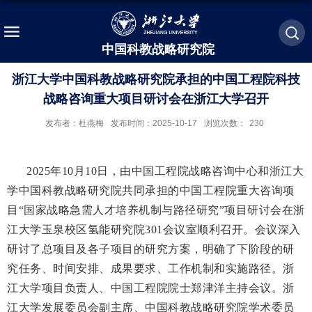
中国科教战略研究院
浙江大学中国科教战略研究院承担的中国工程院科技
战略咨询重大项目研讨会在浙江大学召开
发布者：杜燕梅
发布时间：2025-10-17
浏览次数：
230
2025年
10
月
10
日，
由中国工程院战略咨询中心和浙江大
学中国科教战略研究院共同承担的
中国工程院重大咨询项
目
“
国家战略急需人才培养机制与路径研究
”
项目
研讨
会在浙
江大学玉泉校区氢能研究院
301
会议室
顺利召开。
会议深入
研讨了总项目及
各
子项目的研究方案，明确了下阶段的研
究任务、时间安排、成果要求、工作机制和实施路径。
浙
江大学项目负责人、中国工程院院士郑津洋主持会议。
浙
江大学发展委员会副主席、
中国科教战略研究院学术委员